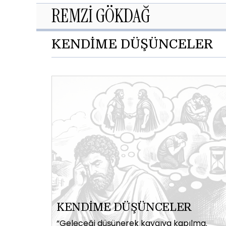
REMZİ GÖKDAĞ
KENDIME DÜŞÜNCELER
KENDIME DÜŞÜNCELER
“Geleceği düşünerek kaygıya kapılma.