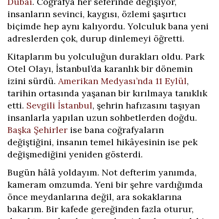
Dubai
. Coğrafya her seferinde değişiyor,
insanların sevinci, kaygısı, özlemi şaşırtıcı
biçimde hep aynı kalıyordu. Yolculuk bana yeni
adreslerden çok, durup dinlemeyi öğretti.
Kitaplarım bu yolculuğun durakları oldu. Park
Otel Olayı, İstanbul’da karanlık bir dönemin
izini sürdü.
Amerikan Medyası’nda 11 Eylül
,
tarihin ortasında yaşanan bir kırılmaya tanıklık
etti.
Sevgili İstanbul
, şehrin hafızasını taşıyan
insanlarla yapılan uzun sohbetlerden doğdu.
Başka Şehirler
ise bana coğrafyaların
değiştiğini, insanın temel hikâyesinin ise pek
değişmediğini yeniden gösterdi.
Bugün hâlâ yoldayım. Not defterim yanımda,
kameram omzumda. Yeni bir şehre vardığımda
önce meydanlarına değil, ara sokaklarına
bakarım. Bir kafede gereğinden fazla oturur,