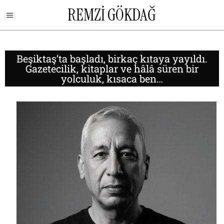
REMZİ GÖKDAĞ
Beşiktaş’ta başladı, birkaç kıtaya yayıldı.
Gazetecilik, kitaplar ve hâlâ süren bir
yolculuk, kısaca ben…